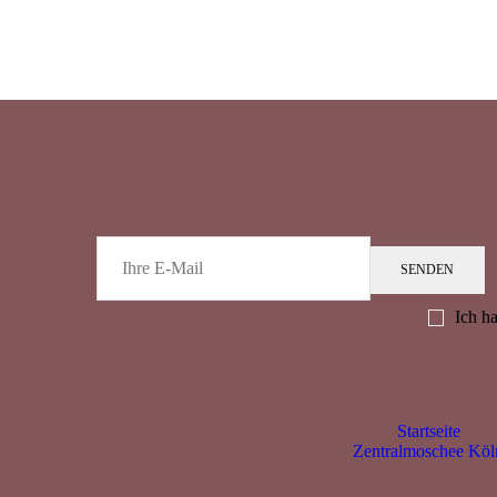
SENDEN
Ich h
Startseite
Zentralmoschee Köl