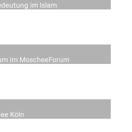
edeutung im Islam
rsum im MoscheeForum
hee Köln