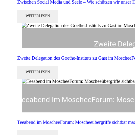
Zwischen Social Media und Seele – Wie schützen wir unser He
WEITERLESEN
Zweite Dele
Zweite Delegation des Goethe-Instituts zu Gast im Moschee
WEITERLESEN
Teeabend im MoscheeForum: Mosche
Teeabend im MoscheeForum: Moscheeübergriffe sichtbar mac