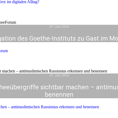
rz im digitalen Alltag?
29. Juni 2026
gation des Goethe-Instituts zu Gast im 
Forum
25. Juni 2026
eübergriffe sichtbar machen – antimu
benennen
hen – antimuslimischen Rassismus erkennen und benennen