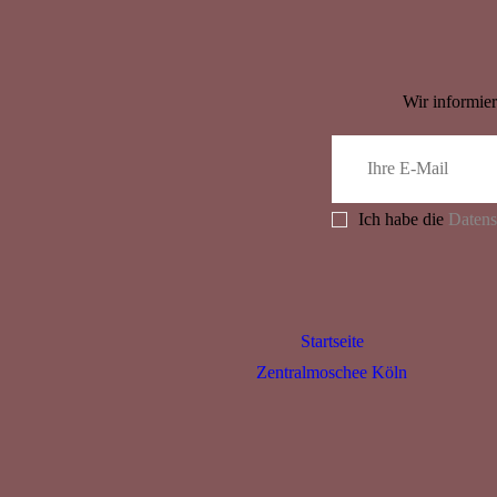
Wir informier
Ich habe die
Datens
Startseite
Zentralmoschee Köln