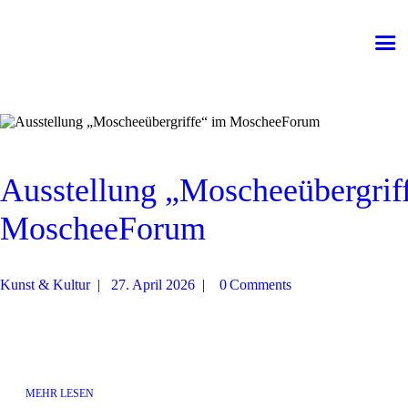
⌂
MoscheeForum
Zentralmoschee Köln
Veranstaltungen
Service
Gebetszeiten
Ausstellung „Moscheeübergrif
MoscheeForum
Kunst & Kultur
27. April 2026
0
Comments
MEHR LESEN