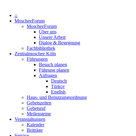
⌂
MoscheeForum
MoscheeForum
Über uns
Unsere Arbeit
Dialog & Begegnung
Fachbibliothek
Zentralmoschee Köln
Führungen
Besuch planen
Führung planen
Anfragen
Deutsch
Türkçe
English
Haus- und Benutzungsordnung
Gebetszeiten
Gebetsruf
Meilensteine
Veranstaltungen
Kalender
Beiträge
Service