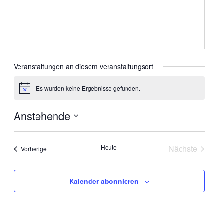
Veranstaltungen an diesem veranstaltungsort
Es wurden keine Ergebnisse gefunden.
Hinweis
Anstehende
Datum
wählen.
Heute
Nächste
Veranstaltungen
Vorherige
Veranstal
Kalender abonnieren