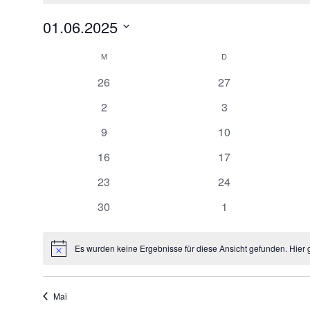
01.06.2025
Datum
Kalender
wählen.
M
MONTAG
D
DIENSTAG
von
0
0
26
27
Veranstaltungen
Veranstaltungen
Veranstaltungen
0
0
2
3
Veranstaltungen
Veranstaltungen
0
0
9
10
Veranstaltungen
Veranstaltungen
0
0
16
17
Veranstaltungen
Veranstaltungen
0
0
23
24
Veranstaltungen
Veranstaltungen
0
0
30
1
Veranstaltungen
Veranstaltungen
Es wurden keine Ergebnisse für diese Ansicht gefunden. Hier 
Hinweis
Mai