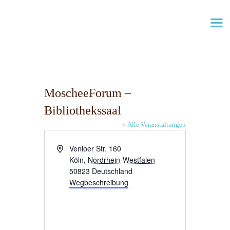
⌂
MOSCHEEFORUM
ZENTRALMOSCHEE KÖLN
MoscheeForum –
Bibliothekssaal
VERANSTALTUNGEN
« Alle Veranstaltungen
SERVICE
A
Venloer Str. 160
GEBETSZEITEN
d
Köln
,
Nordrhein-Westfalen
r
50823
Deutschland
e
Wegbeschreibung
s
s
e