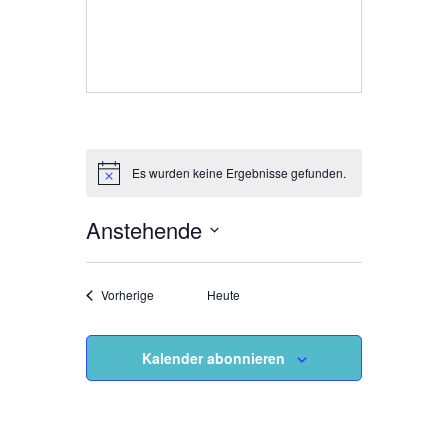
Veranstaltungen an diesem veranstaltungsort
Es wurden keine Ergebnisse gefunden.
H
i
n
Anstehende
w
e
D
i
s
a
Veranstaltungen
Vorherige
Heute
t
u
m
Kalender abonnieren
w
ä
h
l
e