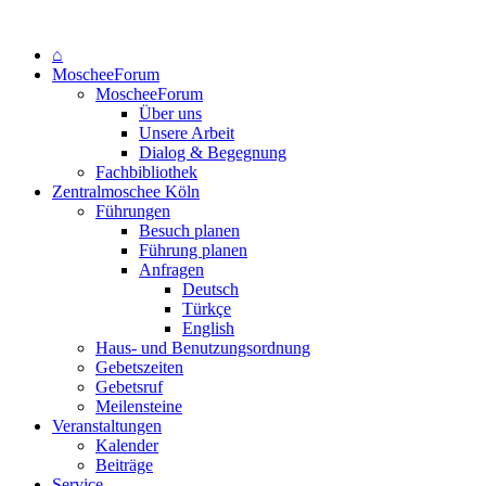
⌂
MoscheeForum
MoscheeForum
Über uns
Unsere Arbeit
Dialog & Begegnung
Fachbibliothek
Zentralmoschee Köln
Führungen
Besuch planen
Führung planen
Anfragen
Deutsch
Türkçe
English
Haus- und Benutzungsordnung
Gebetszeiten
Gebetsruf
Meilensteine
Veranstaltungen
Kalender
Beiträge
Service