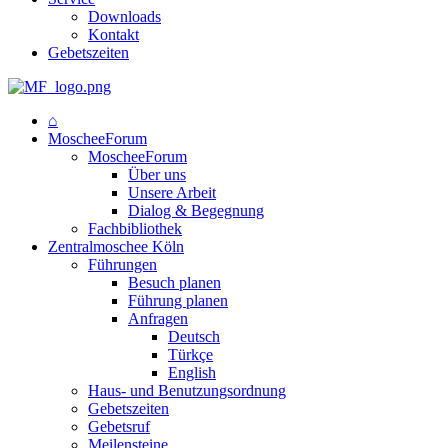
Downloads
Kontakt
Gebetszeiten
⌂
MoscheeForum
MoscheeForum
Über uns
Unsere Arbeit
Dialog & Begegnung
Fachbibliothek
Zentralmoschee Köln
Führungen
Besuch planen
Führung planen
Anfragen
Deutsch
Türkçe
English
Haus- und Benutzungsordnung
Gebetszeiten
Gebetsruf
Meilensteine