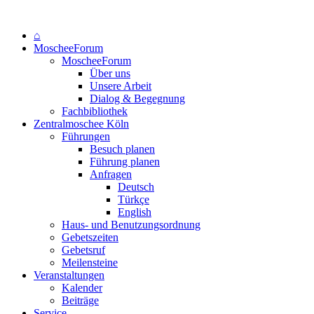
⌂
MoscheeForum
MoscheeForum
Über uns
Unsere Arbeit
Dialog & Begegnung
Fachbibliothek
Zentralmoschee Köln
Führungen
Besuch planen
Führung planen
Anfragen
Deutsch
Türkçe
English
Haus- und Benutzungsordnung
Gebetszeiten
Gebetsruf
Meilensteine
Veranstaltungen
Kalender
Beiträge
Service