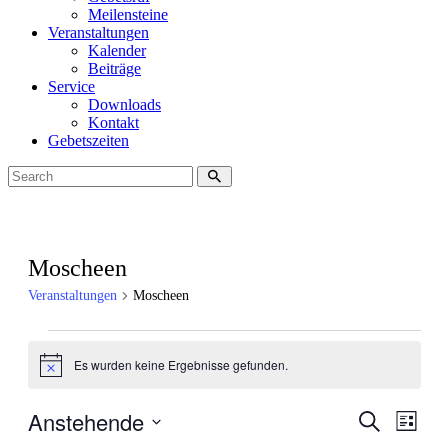
Meilensteine
Veranstaltungen
Kalender
Beiträge
Service
Downloads
Kontakt
Gebetszeiten
Moscheen
Veranstaltungen
Moscheen
Veranstaltungen
Es wurden keine Ergebnisse gefunden.
Hinweis
Anstehende
Veranstal
Veran
Suche
Liste
Ansic
Suche
Datum